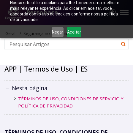
Nosso site utiliza cookies para lhe fornecer uma melhor e
mais relevante experiência. Ao clicar em aceitar, você
Personare
concorda com o uso de cookies conforme nossa política
de privacidade.
Negar
Aceitar
Geral
Segurança no Personare
APP | Termos de Uso | ES
Nesta página
TÉRMINOS DE USO, CONDICIONES DE SERVICIO Y
POLÍTICA DE PRIVACIDAD
TÉRMINOS DE USO, CONDICIONES DE