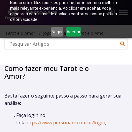
Nosso site utiliza cookies para lhe fornecer uma melhor e
mais relevante experiência. Ao clicar em aceitar, você
Personare
concorda com o uso de cookies conforme nossa política
de privacidade.
Negar
Aceitar
Tarot e o Amor
Jogos de Tarot - Tarot e o Amor
Como fazer meu Tarot e o
Amor?
Basta fazer o seguinte passo a passo para gerar sua
análise:
Faça login no
link
https://www.personare.com.br/login
;