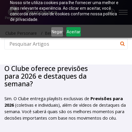
Nosso site utiliza cookies para lhe fornecer uma melhor e
mais relevante experiência. Ao clicar em aceitar, você
Personare
concorda com o uso de cookies conforme nossa política
de privacidade.
Negar
Aceitar
Clube Personare
Benefícios
O Clube oferece previsões
para 2026 e destaques da
semana?
Sim. O Clube entrega playlists exclusivas de 
Previsões para 
2026
 (coletivas e individuais), além de vídeos de destaques da 
semana. Você saberá quais são os melhores momentos para 
decisões importantes com base nos movimentos do céu.