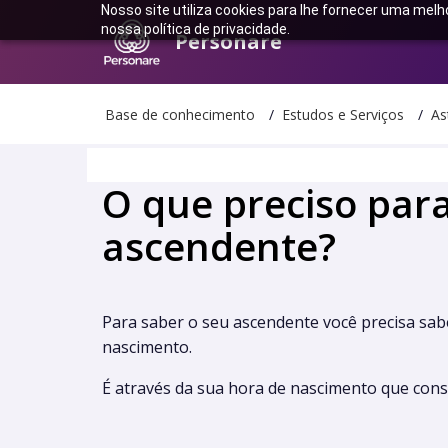
Nosso site utiliza cookies para lhe fornecer uma melh
nossa política de privacidade.
Personare
Base de conhecimento
Estudos e Serviços
As
O que preciso par
ascendente?
Para saber o seu ascendente você precisa sabe
nascimento.
É através da sua hora de nascimento que cons