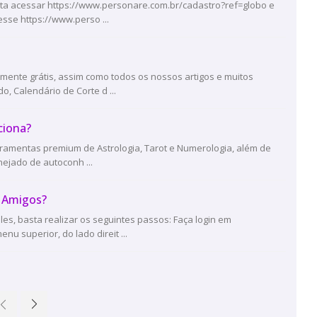
sta acessar https://www.personare.com.br/cadastro?ref=globo e
sse https://www.perso ...
mente grátis, assim como todos os nossos artigos e muitos
, Calendário de Corte d ...
ciona?
rramentas premium de Astrologia, Tarot e Numerologia, além de
nejado de autoconh ...
e Amigos?
es, basta realizar os seguintes passos: Faça login em
u superior, do lado direit ...