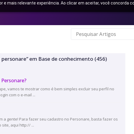
or e mais relevante experiência. Ao clicar em aceitar, você concorda
ro personare” em Base de conhecimento
(456)
 Personare?
pe, vamos te mostrar como é bem simples excluir seu perfil no
gin com o e-mail ...
 a gente! Para fazer seu cadastro no Personare, basta fazer os
te, aqui http:// ...