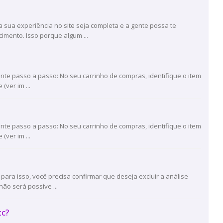
 sua experiência no site seja completa e a gente possa te
mento. Isso porque algum ...
inte passo a passo: No seu carrinho de compras, identifique o item
(ver im ...
inte passo a passo: No seu carrinho de compras, identifique o item
(ver im ...
 para isso, você precisa confirmar que deseja excluir a análise
ão será possíve ...
tc?