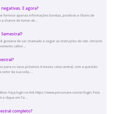
 negativas. E agora?
e fornece apenas informações bonitas, positivas e fáceis de
a chance de tomar ati ...
t Semestral?
ê gostaria de ser chamado e seguir as instruções do site. Um bom
momento calmo ...
estral?
es para os seus próximos 6 meses: uma central, com a questão
setor da sua vida, ...
ise: Faça login no link https://www.personare.com.br/login; Pela
e clique em Ta ...
estral completo?