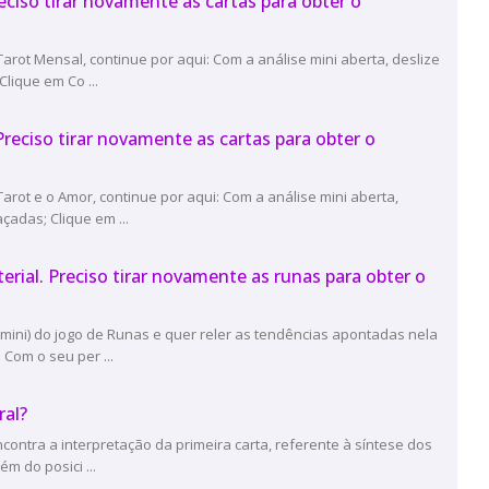
reciso tirar novamente as cartas para obter o
arot Mensal, continue por aqui: Com a análise mini aberta, deslize
lique em Co ...
 Preciso tirar novamente as cartas para obter o
arot e o Amor, continue por aqui: Com a análise mini aberta,
çadas; Clique em ...
terial. Preciso tirar novamente as runas para obter o
 mini) do jogo de Runas e quer reler as tendências apontadas nela
Com o seu per ...
ral?
contra a interpretação da primeira carta, referente à síntese dos
m do posici ...