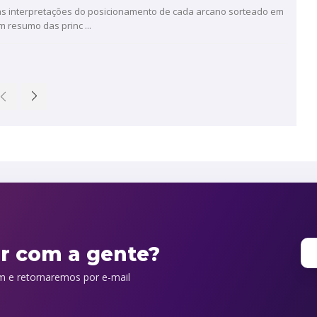
as interpretações do posicionamento de cada arcano sorteado em
m resumo das princ ...