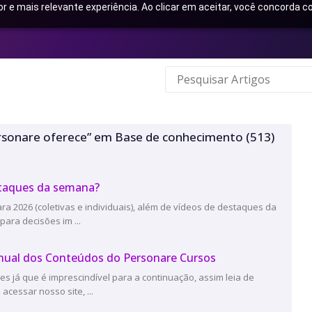
or e mais relevante experiência. Ao clicar em aceitar, você concorda
personare oferece” em Base de conhecimento
(513)
staques da semana?
ara 2026 (coletivas e individuais), além de vídeos de destaques da
ra decisões im ...
Anual dos Conteúdos do Personare Cursos
es já que é imprescindível para a continuação, assim leia de
cessar nosso site, ...