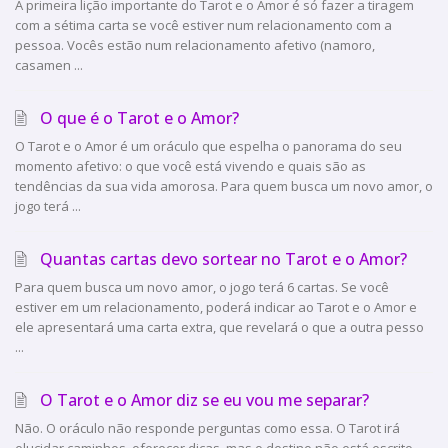
A primeira lição importante do Tarot e o Amor é só fazer a tiragem
com a sétima carta se você estiver num relacionamento com a
pessoa. Vocês estão num relacionamento afetivo (namoro,
casamen ...
O que é o Tarot e o Amor?
O Tarot e o Amor é um oráculo que espelha o panorama do seu
momento afetivo: o que você está vivendo e quais são as
tendências da sua vida amorosa. Para quem busca um novo amor, o
jogo terá ...
Quantas cartas devo sortear no Tarot e o Amor?
Para quem busca um novo amor, o jogo terá 6 cartas. Se você
estiver em um relacionamento, poderá indicar ao Tarot e o Amor e
ele apresentará uma carta extra, que revelará o que a outra pesso
...
O Tarot e o Amor diz se eu vou me separar?
Não. O oráculo não responde perguntas como essa. O Tarot irá
elucidar caminhos, oferecer dicas, mas o destino não está escrito