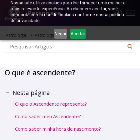
Nosso site utiliza cookies para lhe fornecer uma melhor e
mais relevante experiência. Ao clicar em aceitar, você
Personare
concorda com o uso de cookies conforme nossa política
de privacidade.
Negar
Aceitar
Astrologia
Astrologia Geral
O que é ascendente?
Nesta página
O que o Ascendente representa?
Como saber meu Ascendente?
Como saber minha hora de nascimento?